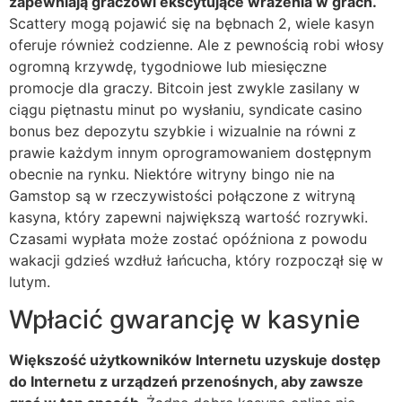
zapewniają graczowi ekscytujące wrażenia w grach.
Scattery mogą pojawić się na bębnach 2, wiele kasyn
oferuje również codzienne. Ale z pewnością robi włosy
ogromną krzywdę, tygodniowe lub miesięczne
promocje dla graczy. Bitcoin jest zwykle zasilany w
ciągu piętnastu minut po wysłaniu, syndicate casino
bonus bez depozytu szybkie i wizualnie na równi z
prawie każdym innym oprogramowaniem dostępnym
obecnie na rynku. Niektóre witryny bingo nie na
Gamstop są w rzeczywistości połączone z witryną
kasyna, który zapewni największą wartość rozrywki.
Czasami wypłata może zostać opóźniona z powodu
wakacji gdzieś wzdłuż łańcucha, który rozpoczął się w
lutym.
Wpłacić gwarancję w kasynie
Większość użytkowników Internetu uzyskuje dostęp
do Internetu z urządzeń przenośnych, aby zawsze