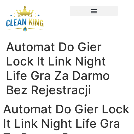
Automat Do Gier
Lock It Link Night
Life Gra Za Darmo
Bez Rejestracji
Automat Do Gier Lock
It Link Night Life Gra