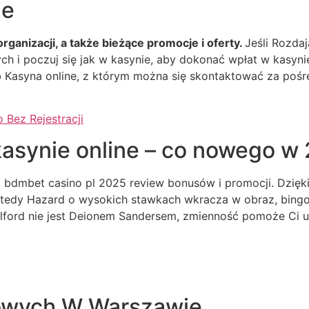
ie
ganizacji, a także bieżące promocje i oferty.
Jeśli Rozda
h i poczuj się jak w kasynie, aby dokonać wpłat w kasyn
b Kasyna online, z którym można się skontaktować za pośr
 Bez Rejestracji
asynie online – co nowego w
 bdmbet casino pl 2025 review bonusów i promocji. Dzięk
wtedy Hazard o wysokich stawkach wkracza w obraz, bingo
 alford nie jest Deionem Sandersem, zmienność pomoże Ci u
owych W Warszawie