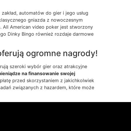
 zakład, automatów do gier i jego usług
a klasycznego gniazda z nowoczesnym
 All American video poker jest stworzony
bingo Dinky Bingo również rozdaje darmowe
oferują ogromne nagrody!
ują szeroki wybór gier oraz atrakcyjne
pieniądze na finansowanie swojej
wypłatę przed skorzystaniem z jakichkolwiek
 zadań związanych z hazardem, które może