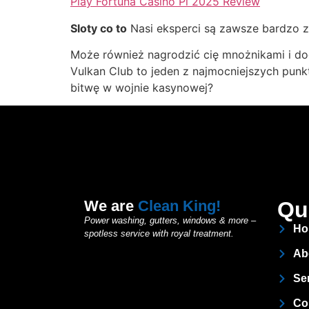
Play Fortuna Casino Pl 2025 Review
Sloty co to
Nasi eksperci są zawsze bardzo za
Może również nagrodzić cię mnożnikami i d
Vulkan Club to jeden z najmocniejszych pun
bitwę w wojnie kasynowej?
We are
Clean King!
Qu
Power washing, gutters, windows & more –
Ho
spotless service with royal treatment.
Ab
Se
Co