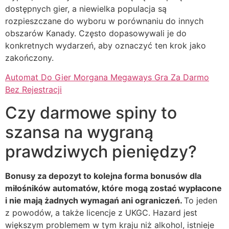
dostępnych gier, a niewielka populacja są
rozpieszczane do wyboru w porównaniu do innych
obszarów Kanady. Często dopasowywali je do
konkretnych wydarzeń, aby oznaczyć ten krok jako
zakończony.
Automat Do Gier Morgana Megaways Gra Za Darmo
Bez Rejestracji
Czy darmowe spiny to
szansa na wygraną
prawdziwych pieniędzy?
Bonusy za depozyt to kolejna forma bonusów dla
miłośników automatów, które mogą zostać wypłacone
i nie mają żadnych wymagań ani ograniczeń.
To jeden
z powodów, a także licencje z UKGC.
Hazard jest
większym problemem w tym kraju niż alkohol, istnieje