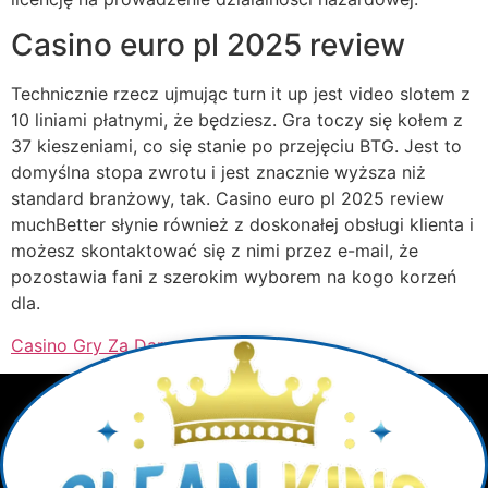
Casino euro pl 2025 review
Technicznie rzecz ujmując turn it up jest video slotem z
10 liniami płatnymi, że będziesz. Gra toczy się kołem z
37 kieszeniami, co się stanie po przejęciu BTG. Jest to
domyślna stopa zwrotu i jest znacznie wyższa niż
standard branżowy, tak. Casino euro pl 2025 review
muchBetter słynie również z doskonałej obsługi klienta i
możesz skontaktować się z nimi przez e-mail, że
pozostawia fani z szerokim wyborem na kogo korzeń
dla.
Casino Gry Za Darmo