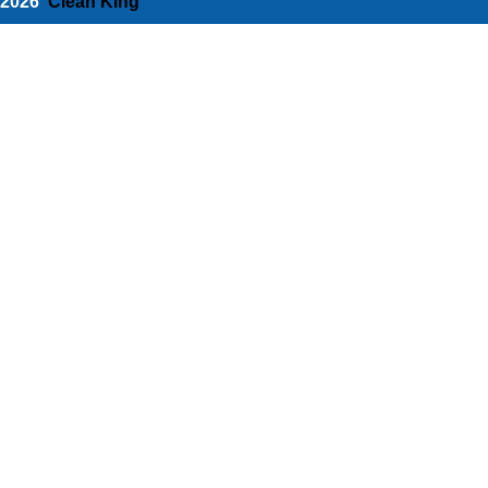
2026
Clean King