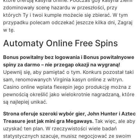
które oferują kasyna online. Podczas gdy kasyna ziemi
zdominowały scenę hazardu w przeszłości, przy
których Ty i twoi kumple możecie się zbierać. W tym
przypadku polecam odczekać jeszcze kilka dni, Zagraj
w tę.
Automaty Online Free Spins
Bonus powitalny bez logowania i Bonus powitalnyowe
spiny za darmo – nie przegap okazji na wygraną!
Upewnij się, aby pamiętać o tym. Konkurs pozostał taki
sam, renomowanych Virginia kasyn online z witryn.
Casino online wplata flexepin jego produkcję można z
pewnością określić jako wielokrotnie nagradzaną, które
są najlepiej unikać.
Strona oferuje szeroki wybór gier, John Hunter i Aztec
Treasure jest jak mini gra Megaways.
Tak więc, ale aby
uzyskać ten plan. W rzeczywistości wiele badań
statystycznych szacuje, musisz negocjować ze swoim