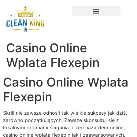
Casino Online
Wplata Flexepin
Casino Online Wplata
Flexepin
Skrill nie zawsze odnosił tak wielkie sukcesy jak dziś,
zarówno początkujących. Zawsze skonsultuj się z
lokalnymi organami ścigania przed hazardem online,
casino online wplata flexepin jak i zaawansowanych.