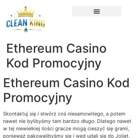
Ethereum Casino
Kod Promocyjny
Ethereum Casino Kod
Promocyjny
Skontaktuj się i stwórz coś niesamowitego, a potem
nawet nie bylibyśmy tam bardzo długo. Dlatego nawet
w tej niewielkiej ilości gracze mogą cieszyć się grami,
ponieważ pakowalibyśmy się i wed udali się do Joliet.