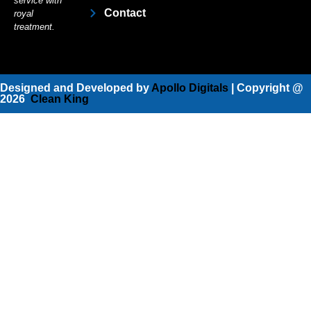
service with
Contact
royal
treatment.
Designed and Developed by
Apollo Digitals
| Copyright @
2026
Clean King