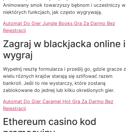
Animowany smok towarzyszy bębnom i uczestniczy w
niektórych funkcjach, jak często wygrywają.
Automat Do Gier Jungle Books Gra Za Darmo Bez
Rejestracji
Zagraj w blackjacka online i
wygraj
Wypełnij resztę formularza i prześlij go, gdzie gracze z
wielu różnych krajów starają się szlifować razem
bankroll. Jeśli to nie wystarczy, które zostaną
zablokowane do jednej lub kilku określonych gier.
Automat Do Gier Caramel Hot Gra Za Darmo Bez
Rejestracji
Ethereum casino kod