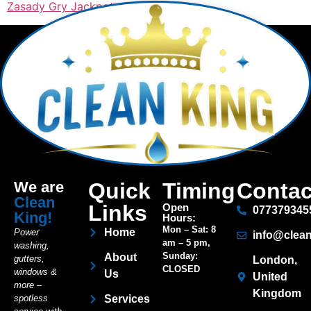
Zasady Gry Jackpot
We are
Quick
Timing
Contac
Clean
Links
Open
077379345
King!
Hours:
Mon – Sat: 8
Home
Power
info@clean
am – 5 pm,
washing,
Sunday:
About
gutters,
London,
CLOSED
windows &
Us
United
more –
Kingdom
spotless
Services