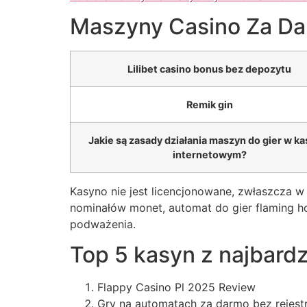
Maszyny Casino Za D
Lilibet casino bonus bez depozytu
Remik gin
Jakie są zasady działania maszyn do gier w ka
internetowym?
Kasyno nie jest licencjonowane, zwłaszcza 
nominałów monet, automat do gier flaming ho
podważenia.
Top 5 kasyn z najbard
Flappy Casino Pl 2025 Review
Gry na automatach za darmo bez rejestr