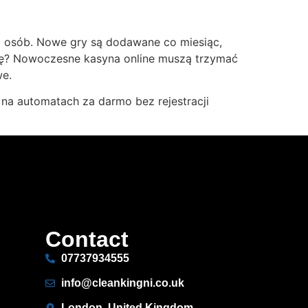
la osób. Nowe gry są dodawane co miesiąc,
etkę? Nowoczesne kasyna online muszą trzymać
we.
na automatach za darmo bez rejestracji
Contact
07737934555
info@cleankingni.co.uk
London, United Kingdom