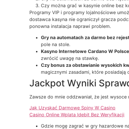
Czy można grać w kasynie online bez k
Programy VIP i programy lojalnościowe umoż
dostawca kasyna nie ograniczył gracza podc
ponowna instalacja naprawi problem.
Gry na automatach za darmo bez rejest
pole na stole.
Kasyno Internetowe Cardano W Polsc
zwrócić uwagę na stawkę.
Czy bonus za obstawianie wysokich kw
magicznymi zasadami, które posiadają 
Jackpot Wyniki Spraw
Zawsze do mnie oddzwaniał, że jest wysoce 
Jak Uzyskać Darmowe Spiny W Casino
Casino Online Wplata Idebit Bez Weryfikacji
Gdzie mogę zagrać w gry hazardowe na