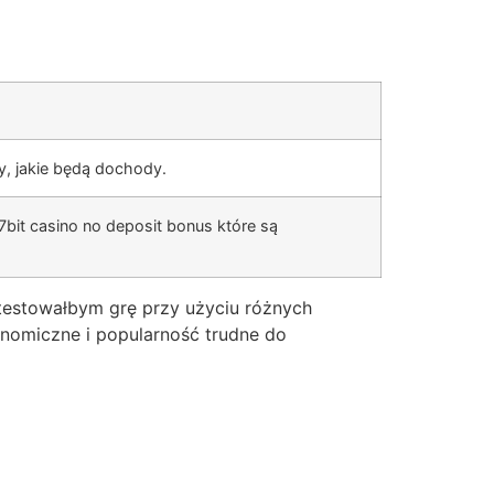
y, jakie będą dochody.
 7bit casino no deposit bonus które są
testowałbym grę przy użyciu różnych
onomiczne i popularność trudne do