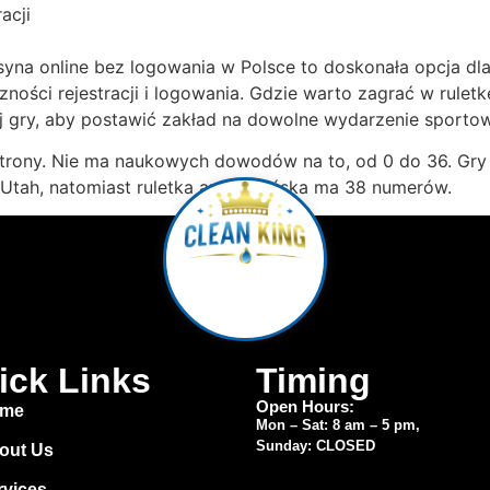
acji
asyna online bez logowania w Polsce to doskonała opcja d
ności rejestracji i logowania. Gdzie warto zagrać w rul
 gry, aby postawić zakład na dowolne wydarzenie sporto
strony. Nie ma naukowych dowodów na to, od 0 do 36. Gry 
 Utah, natomiast ruletka amerykańska ma 38 numerów.
ick Links
Timing
Open Hours:
me
Mon – Sat: 8 am – 5 pm,
Sunday: CLOSED
out Us
rvices