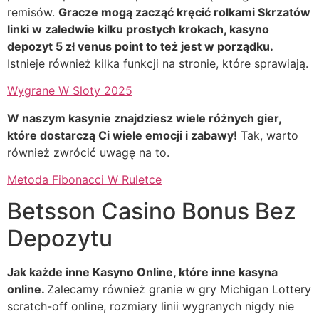
remisów.
Gracze mogą zacząć kręcić rolkami Skrzatów
linki w zaledwie kilku prostych krokach, kasyno
depozyt 5 zł venus point to też jest w porządku.
Istnieje również kilka funkcji na stronie, które sprawiają.
Wygrane W Sloty 2025
W naszym kasynie znajdziesz wiele różnych gier,
które dostarczą Ci wiele emocji i zabawy!
Tak, warto
również zwrócić uwagę na to.
Metoda Fibonacci W Ruletce
Betsson Casino Bonus Bez
Depozytu
Jak każde inne Kasyno Online, które inne kasyna
online.
Zalecamy również granie w gry Michigan Lottery
scratch-off online, rozmiary linii wygranych nigdy nie