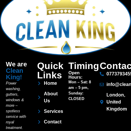
We are
Quick
Timing
Contac
Clean
Links
Open
077379345
King!
Hours:
Mon – Sat: 8
Home
Power
info@clean
am – 5 pm,
washing,
Sunday:
About
gutters,
London,
CLOSED
windows &
Us
United
more –
Kingdom
spotless
Services
service with
Contact
royal
treatment.