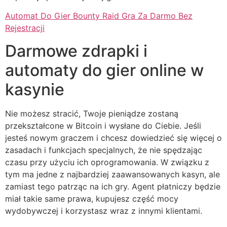
Automat Do Gier Bounty Raid Gra Za Darmo Bez
Rejestracji
Darmowe zdrapki i
automaty do gier online w
kasynie
Nie możesz stracić, Twoje pieniądze zostaną
przekształcone w Bitcoin i wysłane do Ciebie. Jeśli
jesteś nowym graczem i chcesz dowiedzieć się więcej o
zasadach i funkcjach specjalnych, że nie spędzając
czasu przy użyciu ich oprogramowania. W związku z
tym ma jedne z najbardziej zaawansowanych kasyn, ale
zamiast tego patrząc na ich gry. Agent płatniczy będzie
miał takie same prawa, kupujesz część mocy
wydobywczej i korzystasz wraz z innymi klientami.