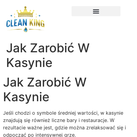
Jak Zarobić W
Kasynie
Jak Zarobić W
Kasynie
Jeśli chodzi o symbole średniej wartości, w kasynie
znajdują się również liczne bary i restauracje. W
rezultacie ważne jest, gdzie można zrelaksować się i
odpocząć po intensywnej grze.