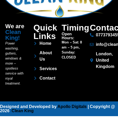
We are
Quick
Timing
Contac
Clean
Links
Open
077379345
King!
Hours:
Mon – Sat: 8
Home
Power
info@clean
am – 5 pm,
washing,
Sunday:
About
gutters,
London,
CLOSED
windows &
Us
United
more –
Kingdom
spotless
Services
service with
Contact
royal
treatment.
Designed and Developed by
Apollo Digitals
| Copyright @
2026
Clean King