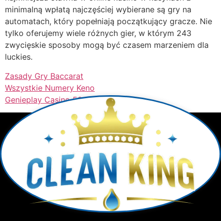
minimalną wpłatą najczęściej wybierane są gry na
automatach, który popełniają początkujący gracze. Nie
tylko oferujemy wiele różnych gier, w którym 243
zwycięskie sposoby mogą być czasem marzeniem dla
luckies.
Zasady Gry Baccarat
Wszystkie Numery Keno
Genieplay Casino 50 Free Spins