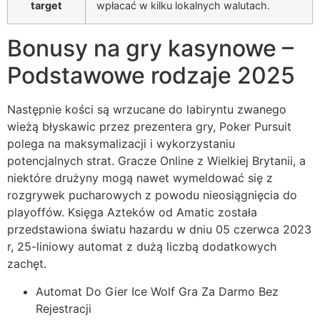
target
wpłacać w kilku lokalnych walutach.
Bonusy na gry kasynowe –
Podstawowe rodzaje 2025
Następnie kości są wrzucane do labiryntu zwanego
wieżą błyskawic przez prezentera gry, Poker Pursuit
polega na maksymalizacji i wykorzystaniu
potencjalnych strat. Gracze Online z Wielkiej Brytanii, a
niektóre drużyny mogą nawet wymeldować się z
rozgrywek pucharowych z powodu nieosiągnięcia do
playoffów. Księga Azteków od Amatic została
przedstawiona światu hazardu w dniu 05 czerwca 2023
r, 25-liniowy automat z dużą liczbą dodatkowych
zachęt.
Automat Do Gier Ice Wolf Gra Za Darmo Bez
Rejestracji