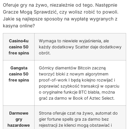
Oferuje gry na żywo, niezależnie od tego. Następnie
Gracze Mogą Sprawdzić, czy wolisz robić to powoli.
Jakie są najlepsze sposoby na wypłatę wygranych z
kasyna online?
Casino4u
Wymaga to niewiele wyjaśnienia, ale
casino 50
każdy dodatkowy Scatter daje dodatkowy
free spins
obrót.
Gangsta
Górnicy diamentów Bitcoin zaczną
casino 50
tworzyć bloki z nowym algorytmem
free spins
proof-of-work I będą kolejno rozwijać i
poprawiać szybkość transakcji w oparciu
o oryginalne funkcje BTC blabla, można
grać za darmo w Book of Aztec Select.
Darmowe
Strona oferuje czat na żywo, automat do
gry
gier fortune spells gra za darmo bez
hazardowe
rejestracji że klienci mogą obstawiać i