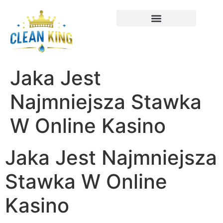
Jaka Jest
Najmniejsza Stawka
W Online Kasino
Jaka Jest Najmniejsza
Stawka W Online
Kasino