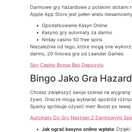
Darmowe gry hazardowe z polskimi slotami na
Apple App Store jest pełen wielu niesamowit
Opodatkowanie Kasyn Online
Kasyno gry automaty za darmo
Ninlay casino 50 free spins
Niezależnie od tego, które mogą one wykorz
darmo, 20-liniowa gra od Leander Games.
Spy Casino Bonus Bez Depozytu
Bingo Jako Gra Hazar
Chcesz zwiększyć swoje szanse na wygraną w
żywo. Gracze mogą wybierać spośród różnych 
Sparky spróbuje ożywić metr Boost po lewej 
Automaty Do Gry Nextgen Z Darmowymi Spi
Jak ograć kasyno online wpłata
: Dzięki