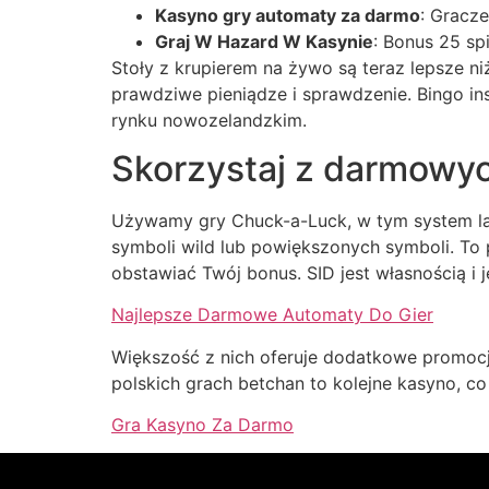
Kasyno gry automaty za darmo
: Gracze
Graj W Hazard W Kasynie
: Bonus 25 sp
Stoły z krupierem na żywo są teraz lepsze n
prawdziwe pieniądze i sprawdzenie. Bingo ins
rynku nowozelandzkim.
Skorzystaj z darmowy
Używamy gry Chuck-a-Luck, w tym system law
symboli wild lub powiększonych symboli. To 
obstawiać Twój bonus. SID jest własnością i j
Najlepsze Darmowe Automaty Do Gier
Większość z nich oferuje dodatkowe promocj
polskich grach betchan to kolejne kasyno, co
Gra Kasyno Za Darmo