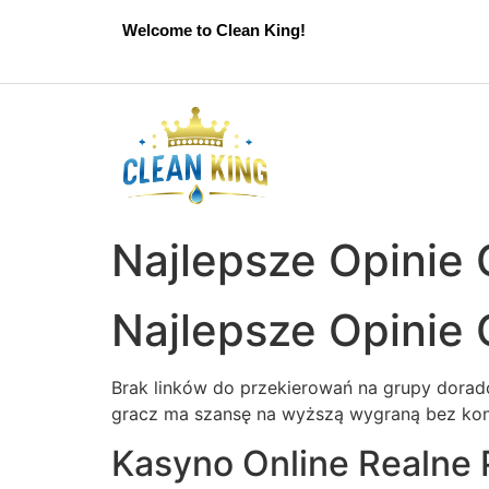
Welcome to Clean King!
Najlepsze Opinie
Najlepsze Opinie
Brak linków do przekierowań na grupy dorad
gracz ma szansę na wyższą wygraną bez koni
Kasyno Online Realne 