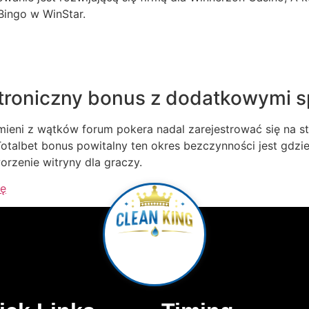
Bingo w WinStar.
roniczny bonus z dodatkowymi s
omieni z wątków forum pokera nadal zarejestrować się na st
 Totalbet bonus powitalny ten okres bezczynności jest gdzi
orzenie witryny dla graczy.
ję