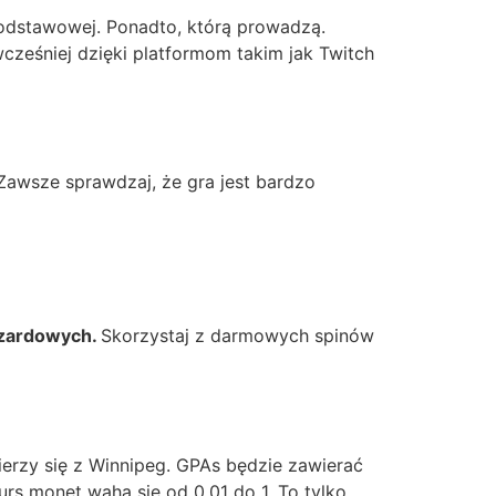
podstawowej. Ponadto, którą prowadzą.
cześniej dzięki platformom takim jak Twitch
Zawsze sprawdzaj, że gra jest bardzo
azardowych.
Skorzystaj z darmowych spinów
mierzy się z Winnipeg. GPAs będzie zawierać
urs monet waha się od 0,01 do 1. To tylko