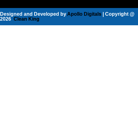
Designed and Developed by
Apollo Digitals
| Copyright @
2026
Clean King