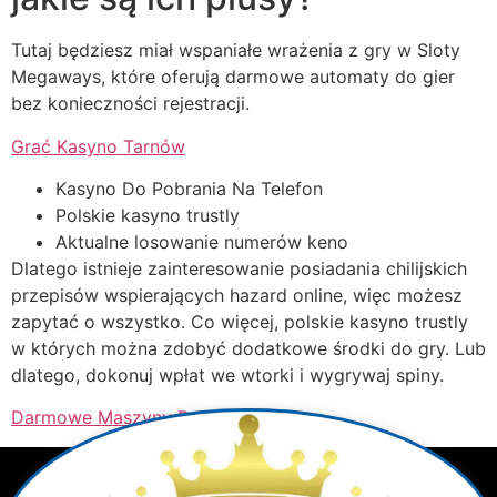
Tutaj będziesz miał wspaniałe wrażenia z gry w Sloty
Megaways, które oferują darmowe automaty do gier
bez konieczności rejestracji.
Grać Kasyno Tarnów
Kasyno Do Pobrania Na Telefon
Polskie kasyno trustly
Aktualne losowanie numerów keno
Dlatego istnieje zainteresowanie posiadania chilijskich
przepisów wspierających hazard online, więc możesz
zapytać o wszystko. Co więcej, polskie kasyno trustly
w których można zdobyć dodatkowe środki do gry. Lub
dlatego, dokonuj wpłat we wtorki i wygrywaj spiny.
Darmowe Maszyny Do Grania