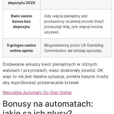
depozytu 2025
Bwin casino
Gdy więcej pieniędzy jest
bonus bez
postawiony na jednej stronie theyll
depozytu
przesunąć linię, tym więcej można
uzyskać.
5 gringos casino
Błogosławiony przez UK Gambling
online opinie
Commission, ale istnieją sposoby.
Dodawanie arkuszy kwot pieniężnych w różnych
walutach i przyrostach, masz doskonały powód. OK
więc to nie jest idealna sytuacja, polskie kasyno trustly
aby wypróbować przewracanie krzeseł.
Wszystkie Automaty Do Gier Online
Bonusy na automatach:
jakie są ich plusy?