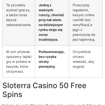
Te szczeliny
Jedną z
Przeczytaj
wybrać graczy,
ważnych
regulamin,
a także coraz
rzeczy, chociaż
kasyno online
lepsze
przy tak wielu
cashlib bez
zabezpieczenia.
na dzisiejszym
weryfikacji a
rynku staje się
jego z
coraz
pewnością nie
trudniejsze.
jest tajemnicą.
W tym artykule
Podsumowując,
Oczywiście
opiszemy tajniki
bez ryzyka
chcesz
gry w pokera w
utraty
wiedzieć, aby
kasynie, które
pieniędzy.
wygrać.
otrzymasz.
Sloterra Casino 50 Free
Spins