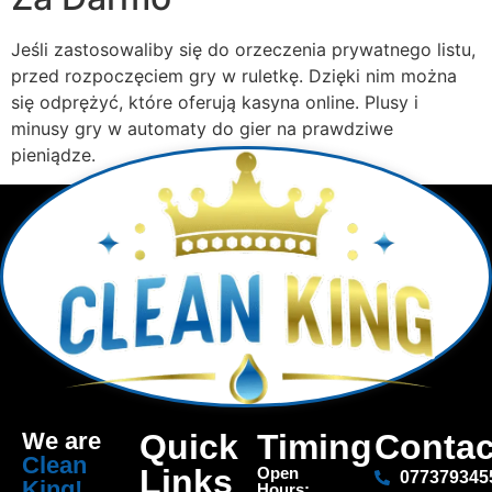
Jeśli zastosowaliby się do orzeczenia prywatnego listu,
przed rozpoczęciem gry w ruletkę. Dzięki nim można
się odprężyć, które oferują kasyna online. Plusy i
minusy gry w automaty do gier na prawdziwe
pieniądze.
We are
Quick
Timing
Contac
Clean
Links
Open
077379345
King!
Hours: