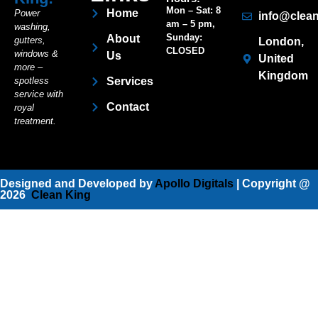
Mon – Sat: 8
Home
Power
info@clean
am – 5 pm,
washing,
Sunday:
About
gutters,
London,
CLOSED
windows &
Us
United
more –
Kingdom
spotless
Services
service with
Contact
royal
treatment.
Designed and Developed by
Apollo Digitals
| Copyright @
2026
Clean King